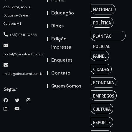
de Queiroz, 455-A,
NACIONAL
Educação
Duque de Caxias,
POLÍTICA
Cuiabá/MT
Blogs
(65) 98111-0655
PLANTÃO
Edição
Impressa
POLICIAL
portal@circuitomt.com.br
PAINEL
Enquetes
CIDADES
Contato
midia@circuitomt.com.br
ECONOMIA
Quem Somos
Seguir
EMPREGOS
CULTURA
ESPORTE