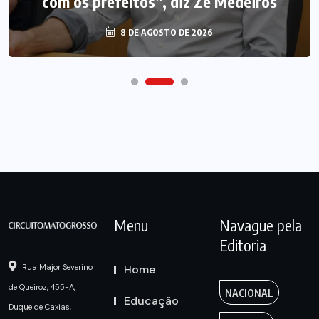
com os prefeitos”, diz Zé Medeiros
8 DE AGOSTO DE 2026
Menu
Navague pela
Editoria
Home
Rua Major Severino
de Queiroz, 455-A,
NACIONAL
Educação
Duque de Caxias,