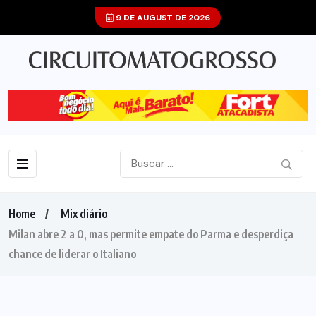
9 DE AUGUST DE 2026
Home
Mix diário
Milan abre 2 a 0, mas permite empate do Parma e desperdiça
chance de liderar o Italiano