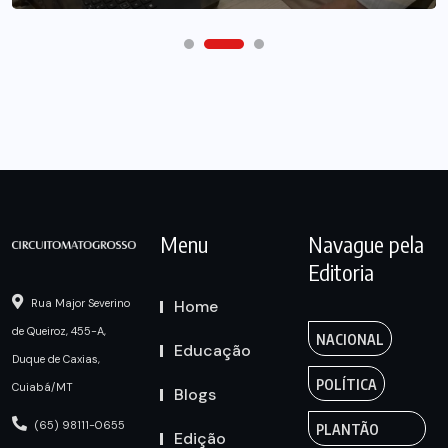
Menu
Navague pela
Editoria
Home
Rua Major Severino
de Queiroz, 455-A,
NACIONAL
Educação
Duque de Caxias,
POLÍTICA
Cuiabá/MT
Blogs
(65) 98111-0655
PLANTÃO
Edição