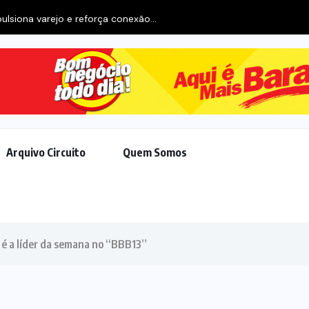
ulsiona varejo e reforça conexão...
Arquivo Circuito
Quem Somos
e é a líder da semana no “BBB13”