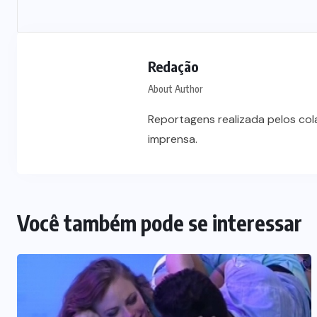
Prefeito Abilio Brunini recebe a
mais alta honraria da Rotam em
Cuiabá
Redação
7 DE AGOSTO DE 2026
About Author
Reportagens realizada pelos co
imprensa.
Você também pode se interessar