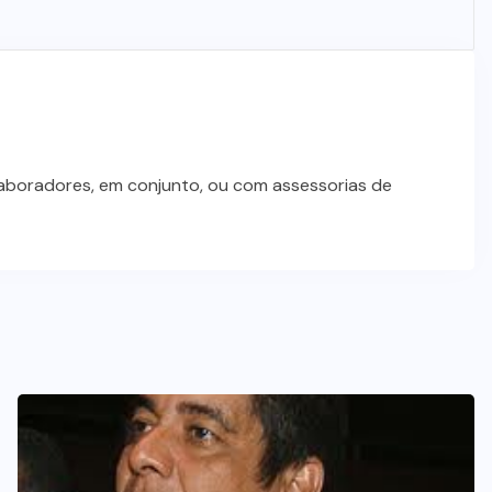
Dia dos Pais impulsiona varejo e
reforça conexão entre pais e filhos
na moda inspirada no agro
7 DE AGOSTO DE 2026
laboradores, em conjunto, ou com assessorias de