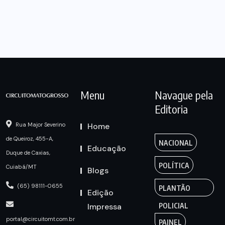
Menu
Navague pela
Editoria
Home
Rua Major Severino
de Queiroz, 455-A,
NACIONAL
Educação
Duque de Caxias,
POLÍTICA
Cuiabá/MT
Blogs
(65) 98111-0655
PLANTÃO
Edição
Impressa
POLICIAL
portal@circuitomt.com.br
PAINEL