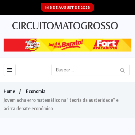
6 DE AUGUST DE 2026
Home
Economia
Jovem acha erro matemático na “teoria da austeridade” e
acirra debate econômico