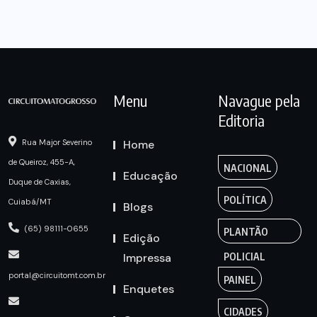
Menu
Navague pela
Editoria
Home
Rua Major Severino
de Queiroz, 455-A,
NACIONAL
Educação
Duque de Caxias,
POLÍTICA
Cuiabá/MT
Blogs
(65) 98111-0655
PLANTÃO
Edição
Impressa
POLICIAL
portal@circuitomt.com.br
PAINEL
Enquetes
CIDADES