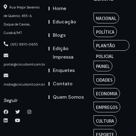
Home
Rua Major Severino
de Queiroz, 455-A,
NACIONAL
Educação
Duque de Caxias,
POLÍTICA
Cuiabá/MT
Blogs
(65) 98111-0655
PLANTÃO
Edição
Impressa
POLICIAL
portal@circuitomt.com.br
PAINEL
Enquetes
CIDADES
Contato
midia@circuitomt.com.br
ECONOMIA
Quem Somos
Seguir
EMPREGOS
CULTURA
ESPORTE