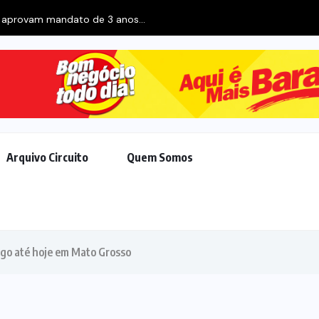
 aprovam mandato de 3 anos...
Arquivo Circuito
Quem Somos
go até hoje em Mato Grosso