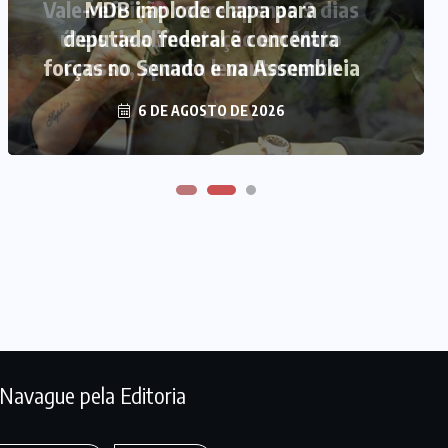
Vale-refeição cobre apenas 9 dias
MDB implode chapa para
úteis de alimentação em Mato
deputado federal e concentra
forças no Senado e na Assembleia
Grosso, aponta levantamento
6 DE AGOSTO DE 2026
6 DE AGOSTO DE 2026
Navague pela Editoria