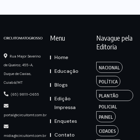
Menu
Navague pela
Editoria
Home
Rua Major Severino
de Queiroz, 455-A,
NACIONAL
Educação
Duque de Caxias,
POLÍTICA
Cuiabá/MT
Blogs
(65) 98111-0655
PLANTÃO
Edição
Impressa
POLICIAL
portal@circuitomt.com.br
PAINEL
Enquetes
CIDADES
Contato
midia@circuitomt.com.br