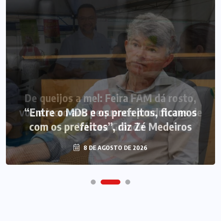
De queijos a mel: Feira FAM dá rosto,
voz e lucro aos pequenos produtores de
“Entre o MDB e os prefeitos, ficamos
com os prefeitos”, diz Zé Medeiros
Várzea Grande
8 DE AGOSTO DE 2026
8 DE AGOSTO DE 2026