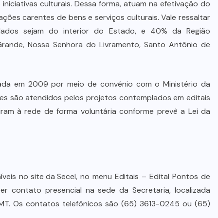
iniciativas culturais. Dessa forma, atuam na efetivação do
Dia dos Pais impulsiona varejo e
ações carentes de bens e serviços culturais. Vale ressaltar
reforça conexão entre pais e filhos
ados sejam do interior do Estado, e 40% da Região
na moda inspirada no agro
Grande, Nossa Senhora do Livramento, Santo Antônio de
7 DE AGOSTO DE 2026
iada em 2009 por meio de convênio com o Ministério da
s são atendidos pelos projetos contemplados em editais
ram à rede de forma voluntária conforme prevê a Lei da
níveis no
site da Secel
, no menu Editais – Edital Pontos de
er contato presencial na sede da Secretaria, localizada
-MT. Os contatos telefônicos são (65) 3613-0245 ou (65)