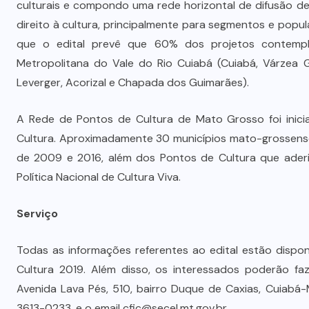
culturais e compondo uma rede horizontal de difusão de 
Prefeito Abilio Brunini recebe a
direito à cultura, principalmente para segmentos e popul
mais alta honraria da Rotam em
que o edital prevê que 60% dos projetos contempl
Cuiabá
Metropolitana do Vale do Rio Cuiabá (Cuiabá, Várzea 
7 DE AGOSTO DE 2026
Leverger, Acorizal e Chapada dos Guimarães).
A Rede de Pontos de Cultura de Mato Grosso foi inic
Cultura. Aproximadamente 30 municípios mato-grossense
de 2009 e 2016, além dos Pontos de Cultura que aderi
Política Nacional de Cultura Viva.
Serviço
Todas as informações referentes ao edital estão dispo
Cultura 2019. Além disso, os interessados poderão faz
Avenida Lava Pés, 510, bairro Duque de Caxias, Cuiabá
3613-0233, e o email cfic@secel.mt.gov.br.