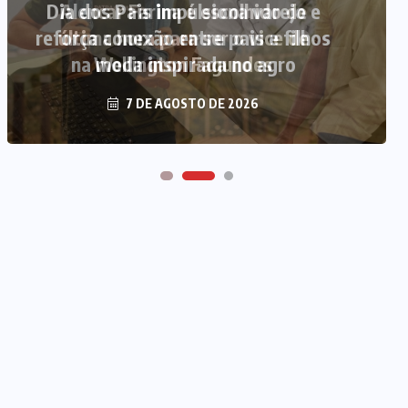
Alencar Farina é escolhido de
última hora para ser o vice de
Wellington Fagundes
7 DE AGOSTO DE 2026