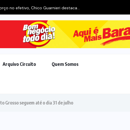
rço no efetivo, Chico Guarnieri destaca...
Arquivo Circuito
Quem Somos
to Grosso seguem até o dia 31 de julho