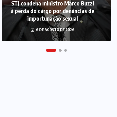
STJ condena ministro Marco Buzzi
MDB implode chapa para
à perda do cargo por denúncias de
deputado federal e concentra
forças no Senado e na Assembleia
importunação sexual
6 DE AGOSTO DE 2026
6 DE AGOSTO DE 2026