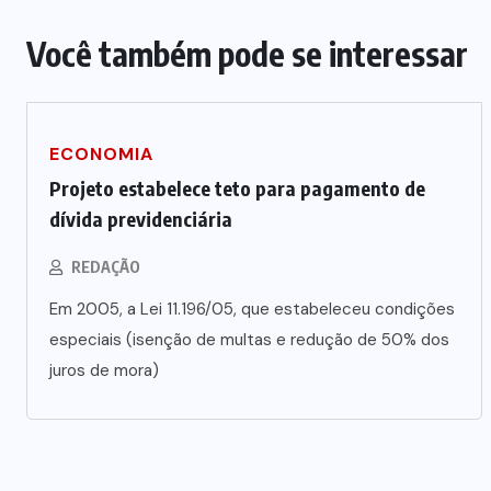
Vale-refeição cobre apenas 9 dias
úteis de alimentação em Mato
Você também pode se interessar
a
Grosso, aponta levantamento
6 DE AGOSTO DE 2026
ECONOMIA
Projeto estabelece teto para pagamento de
dívida previdenciária
REDAÇÃO
Em 2005, a Lei 11.196/05, que estabeleceu condições
especiais (isenção de multas e redução de 50% dos
juros de mora)