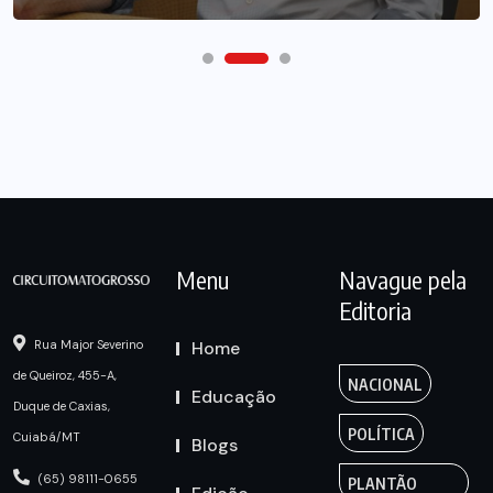
Menu
Navague pela
Editoria
Home
Rua Major Severino
de Queiroz, 455-A,
NACIONAL
Educação
Duque de Caxias,
POLÍTICA
Cuiabá/MT
Blogs
(65) 98111-0655
PLANTÃO