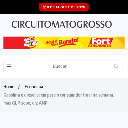
8 DE AUGUST DE 2026
Home
Economia
Gasolina e diesel caem para o consumidor final na semana,
mas GLP sobe, diz ANP