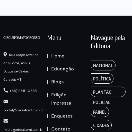
Menu
Navague pela
Editoria
Home
Rua Major Severino
de Queiroz, 455-A,
NACIONAL
Educação
Duque de Caxias,
POLÍTICA
Cuiabá/MT
Blogs
(65) 98111-0655
PLANTÃO
Edição
Impressa
POLICIAL
portal@circuitomt.com.br
PAINEL
Enquetes
CIDADES
Contato
midia@circuitomt.com.br