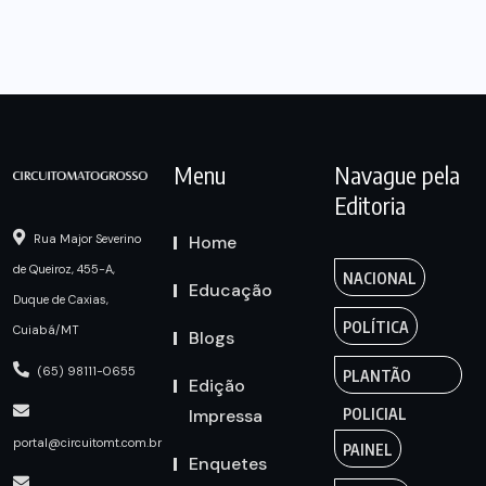
Menu
Navague pela
Editoria
Home
Rua Major Severino
de Queiroz, 455-A,
NACIONAL
Educação
Duque de Caxias,
POLÍTICA
Cuiabá/MT
Blogs
(65) 98111-0655
PLANTÃO
Edição
Impressa
POLICIAL
portal@circuitomt.com.br
PAINEL
Enquetes