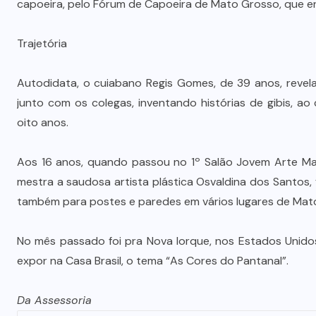
capoeira, pelo Fórum de Capoeira de Mato Grosso, que e
Dia dos Pais impulsiona varejo e
é
reforça conexão entre pais e filhos
Trajetória
na moda inspirada no agro
7 DE AGOSTO DE 2026
Autodidata, o cuiabano Regis Gomes, de 39 anos, revel
junto com os colegas, inventando histórias de gibis, a
oito anos.
Aos 16 anos, quando passou no 1º Salão Jovem Arte Mat
mestra a saudosa artista plástica Osvaldina dos Santos, 
também para postes e paredes em vários lugares de Mat
No mês passado foi pra Nova Iorque, nos Estados Unido
expor na Casa Brasil, o tema “As Cores do Pantanal”.
Da Assessoria