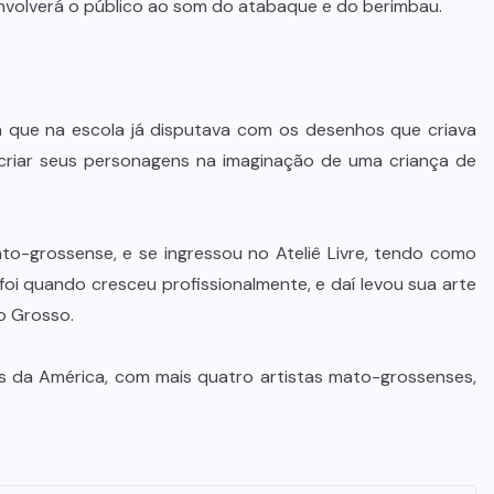
nvolverá o público ao som do atabaque e do berimbau.
De queijos a mel: Feira FAM dá
rosto, voz e lucro aos pequenos
produtores de Várzea Grande
8 DE AGOSTO DE 2026
a que na escola já disputava com os desenhos que criava
o criar seus personagens na imaginação de uma criança de
o-grossense, e se ingressou no Ateliê Livre, tendo como
foi quando cresceu profissionalmente, e daí levou sua arte
o Grosso.
s da América, com mais quatro artistas mato-grossenses,