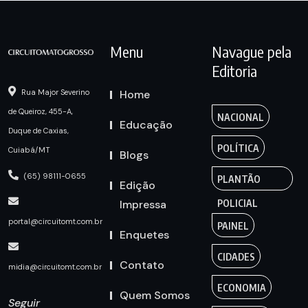
Menu
Navague pela
Editoria
Home
Rua Major Severino
de Queiroz, 455-A,
NACIONAL
Educação
Duque de Caxias,
POLÍTICA
Cuiabá/MT
Blogs
(65) 98111-0655
PLANTÃO
Edição
Impressa
POLICIAL
portal@circuitomt.com.br
PAINEL
Enquetes
CIDADES
Contato
midia@circuitomt.com.br
ECONOMIA
Quem Somos
Seguir