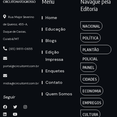
Menu
Navague pela
Editoria
Home
Rua Major Severino
de Queiroz, 455-A,
NACIONAL
Educação
Duque de Caxias,
POLÍTICA
Cuiabá/MT
Blogs
(65) 98111-0655
PLANTÃO
Edição
Impressa
POLICIAL
portal@circuitomt.com.br
PAINEL
Enquetes
CIDADES
Contato
midia@circuitomt.com.br
ECONOMIA
Quem Somos
Seguir
EMPREGOS
CULTURA