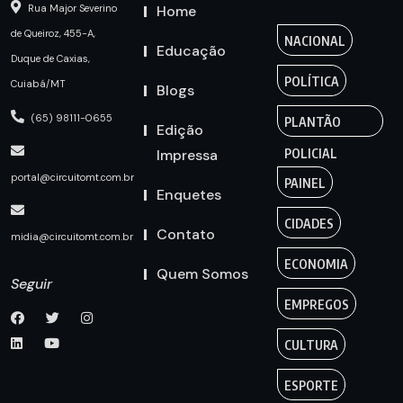
Home
Rua Major Severino
de Queiroz, 455-A,
NACIONAL
Educação
Duque de Caxias,
POLÍTICA
Cuiabá/MT
Blogs
(65) 98111-0655
PLANTÃO
Edição
Impressa
POLICIAL
portal@circuitomt.com.br
PAINEL
Enquetes
CIDADES
Contato
midia@circuitomt.com.br
ECONOMIA
Quem Somos
Seguir
EMPREGOS
CULTURA
ESPORTE