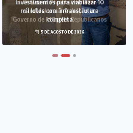
Otaviano Pivetta oficializa
candidatura à reeleição ao
Governo de MT pelo Republicanos
5 DE AGOSTO DE 2026