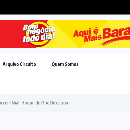
ural para cães
Arquivo Circuito
Quem Somos
o com Niall Horan, do One Direction