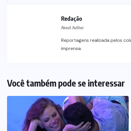
Câmara de Cuiabá aprova mudança
na eleição da Mesa Diretora para 6
s
Redação
de outubro
About Author
4 DE AGOSTO DE 2026
Reportagens realizada pelos co
imprensa.
Você também pode se interessar