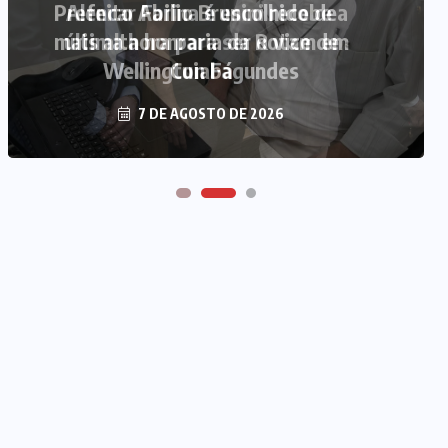
Prefeito Abilio Brunini recebe a
mais alta honraria da Rotam em
Cuiabá
7 DE AGOSTO DE 2026