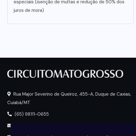
especiais (isenção de multas e redução de 50% dos
juros de mora)
Rua Major Severino de Queiroz, 455-A, Duque de Caxias,
Cuiabá/MT
(65) 98111-0655
portal@circuitomt.com.br