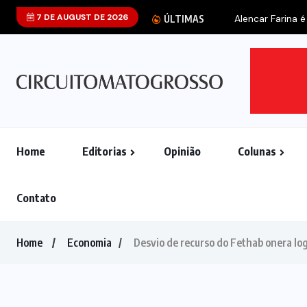
7 DE AUGUST DE 2026
Alencar Farina é
ÚLTIMAS
Home
Editorias
Opinião
Colunas
Contato
Home
Economia
Desvio de recurso do Fethab onera log