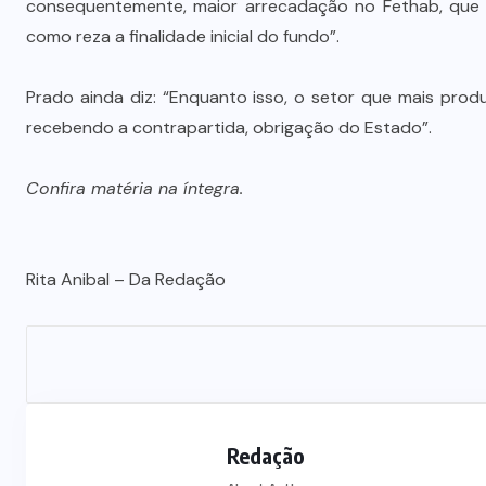
consequentemente, maior arrecadação no Fethab, que “
Advogada é condenada por usar
como reza a finalidade inicial do fundo”.
jurisprudência falsa gerada por IA
em ação trabalhista
Prado ainda diz: “Enquanto isso, o setor que mais pro
7 DE AGOSTO DE 2026
recebendo a contrapartida, obrigação do Estado”.
Confira matéria na íntegra.
Rita Anibal – Da Redação
Redação