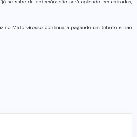
já se sabe de antemão: não será aplicado em estradas,
Alencar Farina é escolhido de
última hora para ser o vice de
Wellington Fagundes
duz no Mato Grosso continuará pagando um tributo e não
7 DE AGOSTO DE 2026