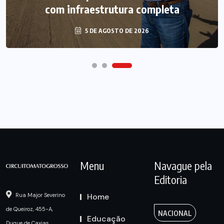
com infraestrutura completa
5 DE AGOSTO DE 2026
Menu
Navague pela
Editoria
Home
Rua Major Severino
de Queiroz, 455-A,
NACIONAL
Educação
Duque de Caxias,