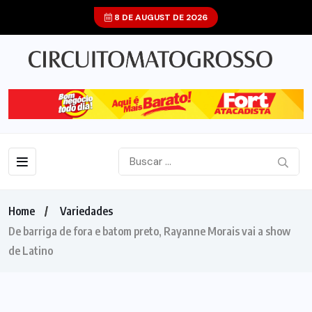
8 DE AUGUST DE 2026
Home
Variedades
De barriga de fora e batom preto, Rayanne Morais vai a show
de Latino