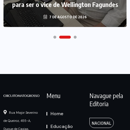
para ser o vice de Wellington Fagundes
7 DE AGOSTO DE 2026
Menu
Navague pela
Editoria
Home
Rua Major Severino
de Queiroz, 455-A,
NACIONAL
Educação
Duque de Caxias,