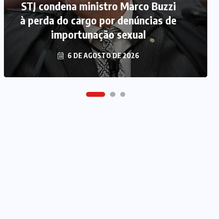
STJ condena ministro Marco Buzzi
MDB implode chapa para
à perda do cargo por denúncias de
deputado federal e concentra
forças no Senado e na Assembleia
importunação sexual
6 DE AGOSTO DE 2026
6 DE AGOSTO DE 2026