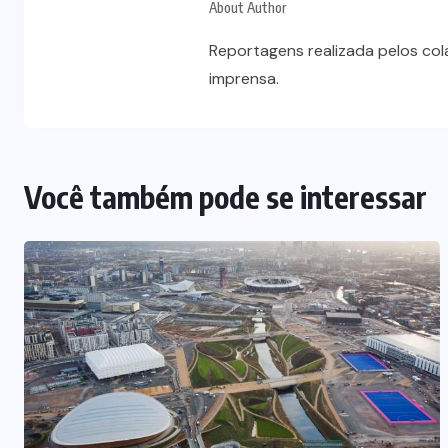
Vale-refeição cobre apenas 9 dias
About Author
úteis de alimentação em Mato
Reportagens realizada pelos co
a
Grosso, aponta levantamento
imprensa.
6 DE AGOSTO DE 2026
Você também pode se interessar