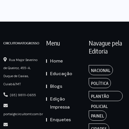
Menu
Navague pela
Editoria
Home
Rua Major Severino
de Queiroz, 455-A,
NACIONAL
Educação
Duque de Caxias,
POLÍTICA
Cuiabá/MT
Blogs
(65) 98111-0655
PLANTÃO
Edição
Impressa
POLICIAL
portal@circuitomt.com.br
PAINEL
Enquetes
CIDADES