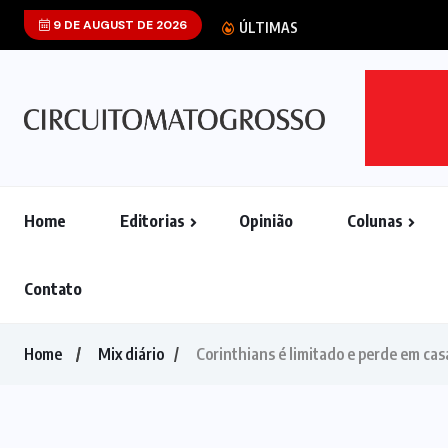
9 DE AUGUST DE 2026
Senado dos EUA
ÚLTIMAS
Home
Editorias
Opinião
Colunas
Contato
Home
Mix diário
Corinthians é limitado e perde em cas