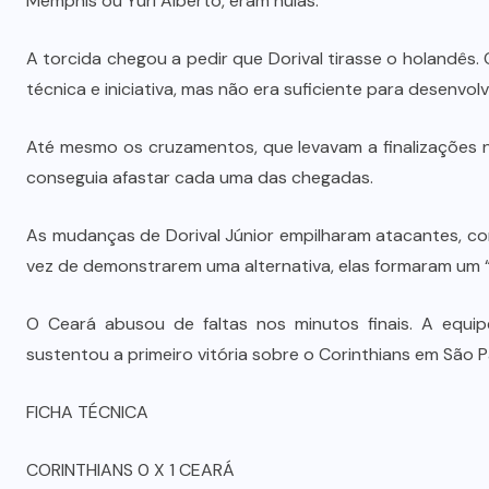
Memphis ou Yuri Alberto, eram nulas.
A torcida chegou a pedir que Dorival tirasse o holandês
técnica e iniciativa, mas não era suficiente para desenvol
Até mesmo os cruzamentos, que levavam a finalizações 
conseguia afastar cada uma das chegadas.
As mudanças de Dorival Júnior empilharam atacantes, c
vez de demonstrarem uma alternativa, elas formaram um “
O Ceará abusou de faltas nos minutos finais. A equi
sustentou a primeiro vitória sobre o Corinthians em São P
FICHA TÉCNICA
CORINTHIANS 0 X 1 CEARÁ