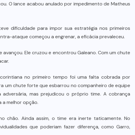
De queijos a mel: Feira FAM dá
cou. O lance acabou anulado por impedimento de Matheus
rosto, voz e lucro aos pequenos
produtores de Várzea Grande
eve dificuldade para impor sua estratégia nos primeiros
8 DE AGOSTO DE 2026
ntra-ataque começou a engrenar, a eficácia prevaleceu.
 e avançou. Ele cruzou e encontrou Galeano. Com um chute
acar.
 corintiana no primeiro tempo foi uma falta cobrada por
ara um chute forte que esbarrou no companheiro de equipe
a adversária, mas prejudicou o próprio time. A cobrança
a a melhor opção.
 chão. Ainda assim, o time era inerte taticamente. No
ividualidades que poderiam fazer diferença, como Garro,