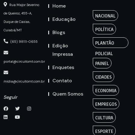
Home
Rua Major Severino
de Queiroz, 455-A,
NACIONAL
Educação
Duque de Caxias,
POLÍTICA
Cuiabá/MT
Blogs
(65) 98111-0655
PLANTÃO
Edição
Impressa
POLICIAL
portal@circuitomt.com.br
PAINEL
Enquetes
CIDADES
Contato
midia@circuitomt.com.br
ECONOMIA
Quem Somos
Seguir
EMPREGOS
CULTURA
ESPORTE