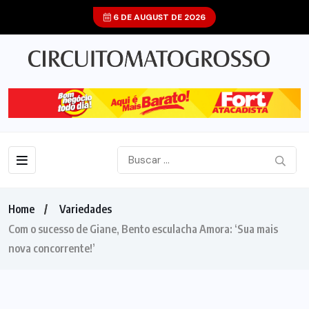
6 DE AUGUST DE 2026
Home
Variedades
Com o sucesso de Giane, Bento esculacha Amora: ‘Sua mais
nova concorrente!’