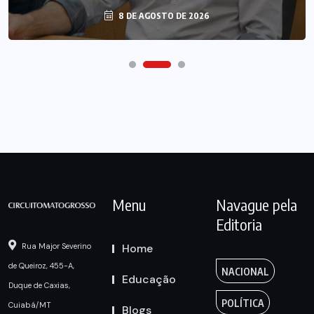
8 DE AGOSTO DE 2026
Menu
Navague pela
Editoria
Home
Rua Major Severino
de Queiroz, 455-A,
NACIONAL
Educação
Duque de Caxias,
POLÍTICA
Cuiabá/MT
Blogs