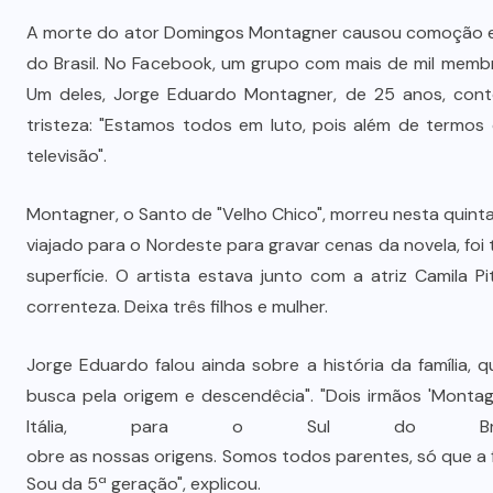
A morte do ator Domingos Montagner causou comoção en
do Brasil. No Facebook, um grupo com mais de mil memb
Um deles, Jorge Eduardo Montagner, de 25 anos, cont
tristeza: "Estamos todos em luto, pois além de termo
televisão".
Montagner, o Santo de "Velho Chico", morreu nesta quinta-
viajado para o Nordeste para gravar cenas da novela, foi
superfície. O artista estava junto com a atriz Camila 
correnteza. Deixa três filhos e mulher.
Jorge Eduardo falou ainda sobre a história da família, qu
busca pela origem e descendêcia". "Dois irmãos 'Monta
Itália, para o Sul do Bras
obre as nossas origens. Somos todos parentes, só que a f
Sou da 5ª geração", explicou.