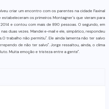
Wilson Santos projeta novos
solveu criar um encontro com os parentes na cidade Faxinal
investimentos para viabilizar 10
 se estabeleceram os primeiros Montagner's que vieram para
mil lotes com infraestrutura
 de 2014 e contou com mais de 890 pessoas. O segundo, em
completa
 nas duas vezes. Mandei e-mail e ele, simpático, respondeu
O trabalho não permitiu". Ele ainda lamenta não ter salvo
5 DE AGOSTO DE 2026
rrependo de não ter salvo". Jorge ressaltou, ainda, o clima
uto. Muita emoção e tristeza entre a gente".