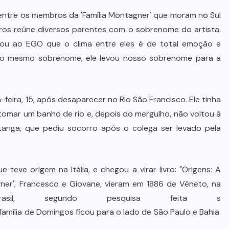
tre os membros da 'Família Montagner' que moram no Sul
ros reúne diversos parentes com o sobrenome do artista.
ou ao EGO que o clima entre eles é de total emoção e
s o mesmo sobrenome, ele levou nosso sobrenome para a
feira, 15, após desaparecer no Rio São Francisco. Ele tinha
 tomar um banho de rio e, depois do mergulho, não voltou à
Pitanga, que pediu socorro após o colega ser levado pela
e teve origem na Itália, e chegou a virar livro: "Origens: A
gner', Francesco e Giovane, vieram em 1886 de Vêneto, na
il, segundo pesquisa feita s
amília de Domingos ficou para o lado de São Paulo e Bahia.