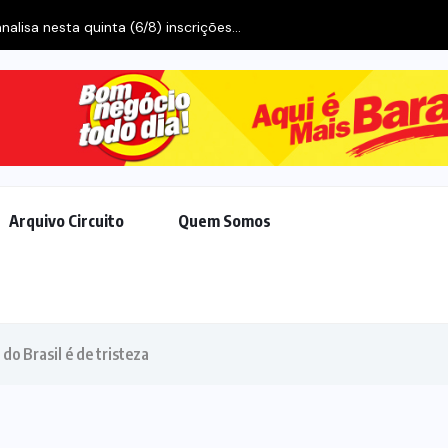
alisa nesta quinta (6/8) inscrições...
Arquivo Circuito
Quem Somos
do Brasil é de tristeza