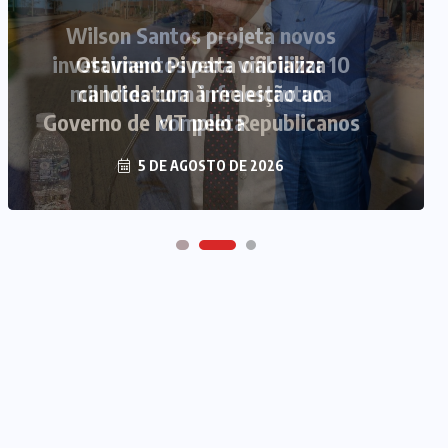
Otaviano Pivetta oficializa
candidatura à reeleição ao
Governo de MT pelo Republicanos
5 DE AGOSTO DE 2026