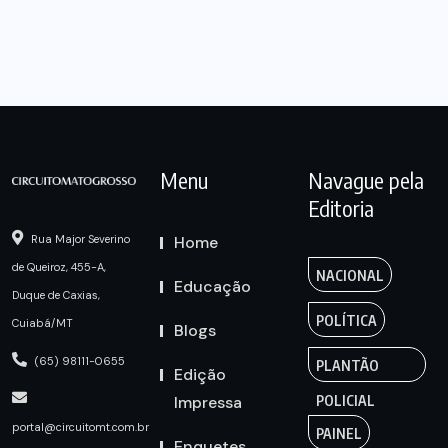
Menu
Navague pela
Editoria
Home
Rua Major Severino
de Queiroz, 455-A,
NACIONAL
Educação
Duque de Caxias,
POLÍTICA
Cuiabá/MT
Blogs
(65) 98111-0655
PLANTÃO
Edição
Impressa
POLICIAL
portal@circuitomt.com.br
PAINEL
Enquetes