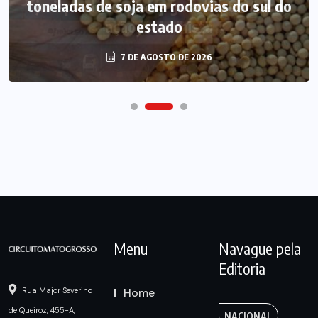
toneladas de soja em rodovias do sul do
estado
7 DE AGOSTO DE 2026
Menu
Navague pela
Editoria
Home
Rua Major Severino
de Queiroz, 455-A,
NACIONAL