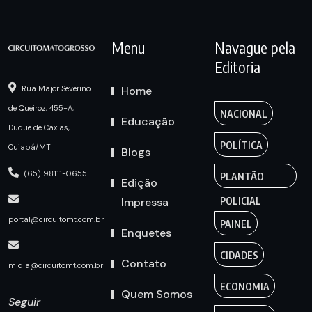
Menu
Navague pela
Editoria
Home
Rua Major Severino
de Queiroz, 455-A,
NACIONAL
Educação
Duque de Caxias,
POLÍTICA
Cuiabá/MT
Blogs
(65) 98111-0655
PLANTÃO
Edição
Impressa
POLICIAL
portal@circuitomt.com.br
PAINEL
Enquetes
CIDADES
Contato
midia@circuitomt.com.br
ECONOMIA
Quem Somos
Seguir