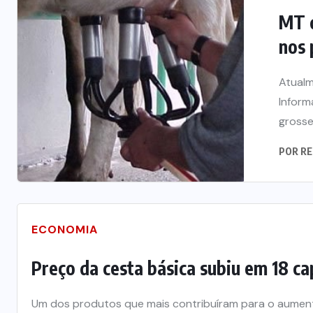
STO DE 2026
6 DE AGOSTO DE 20
MT d
nos 
Atualm
Inform
grosse
POR
RE
ECONOMIA
Preço da cesta básica subiu em 18 cap
Um dos produtos que mais contribuíram para o aumento 