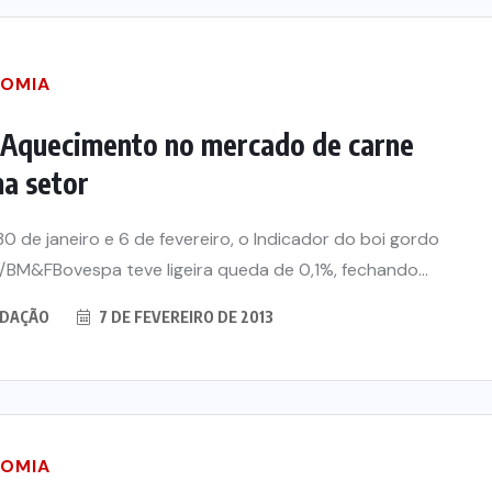
OMIA
 Aquecimento no mercado de carne
a setor
30 de janeiro e 6 de fevereiro, o Indicador do boi gordo
BM&FBovespa teve ligeira queda de 0,1%, fechando...
DAÇÃO
7 DE FEVEREIRO DE 2013
 Marco
Advogada é condenada por
go por
usar jurisprudência falsa
unação
gerada por IA em ação
trabalhista
OMIA