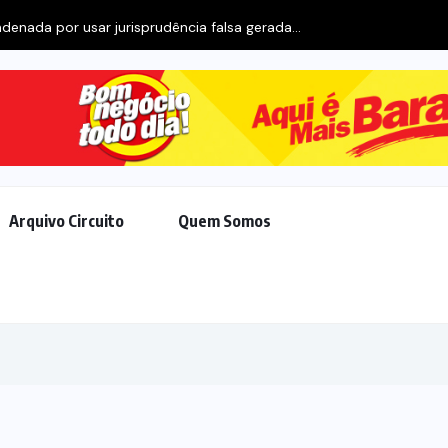
enada por usar jurisprudência falsa gerada...
Arquivo Circuito
Quem Somos