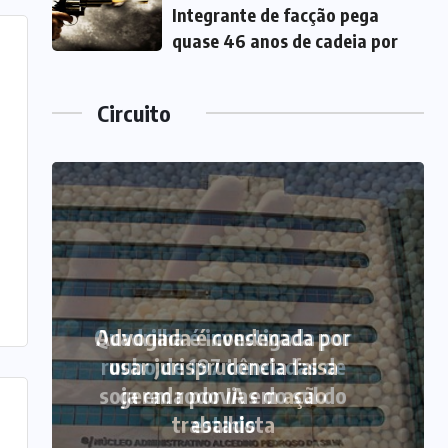
Integrante de facção pega
quase 46 anos de cadeia por
Circuito
Quadrilha é investigada por
roubo de 197 toneladas de
soja em rodovias do sul do
estado