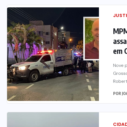
JUST
MPM
assa
em 
Nove p
Grosso
Robert
POR
JO
CIDA