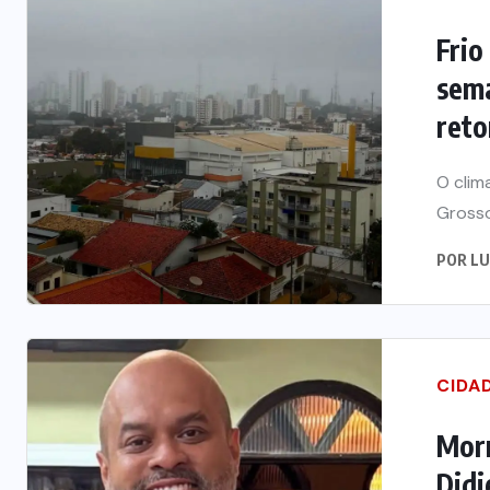
Frio
sema
reto
O clim
Grosso
POR
LU
CIDA
Morr
Didi