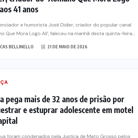
, aos 41 anos
uenciador e humorista José Didier, criador do popular canal
o Que Mora Logo Ali’, faleceu na manhã desta quinta-feira...
CAS BELLINELLO
21 DE MAIO DE 2026
IÇA
iona
De queijos a mel: Feira FAM
a pega mais de 32 anos de prisão por
nexão
dá rosto, voz e lucro aos
estrar e estuprar adolescente em motel
a moda
pequenos produtores de
apital
o
Várzea Grande
éus foram condenados pela Justiça de Mato Grosso pelos
26
8 DE AGOSTO DE 2026