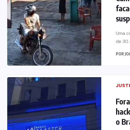
faca
susp
Uma c
de 30 
POR
JO
JUST
Fora
hack
o Br