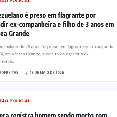
TÃO POLICIAL
zuelano é preso em flagrante por
dir ex-companheira e filho de 3 anos em
zea Grande
ezuelano de 28 anos foi preso em flagrante nesta segunda-
(18), em Várzea Grande, suspeito de agredir a ex-
heira...
AOFREITAS
19 DE MAIO DE 2026
TÃO POLICIAL
era registra homem sendo morto com