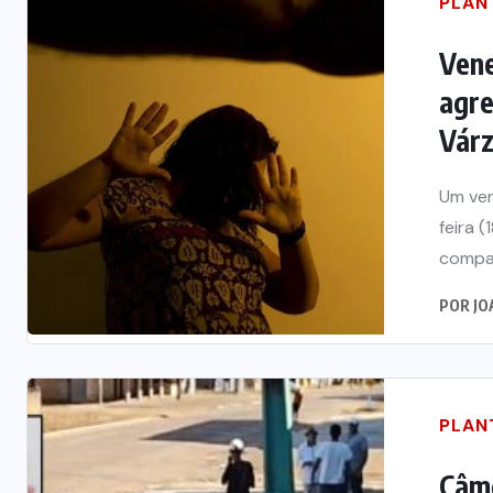
PLAN
Vene
agre
Vár
Um ven
feira 
compan
POR
JO
PLAN
Câm