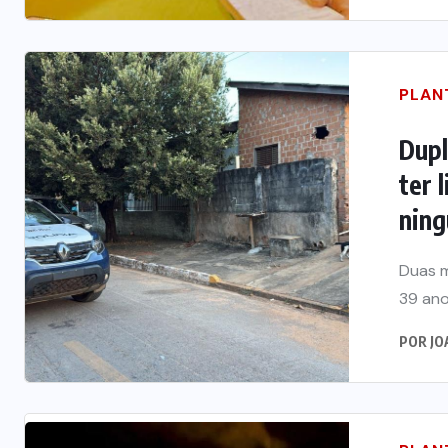
PLAN
Dupl
ter 
ning
Duas m
39 ano
POR
JO