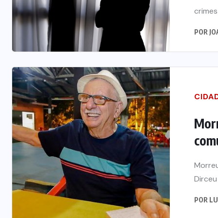
crimes
POR
JO
CIDA
Morr
comu
Morreu
Dirceu
POR
LU