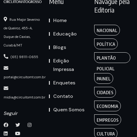
Menu
Navague pela
Editoria
Home
Rua Major Severino
de Queiroz, 455-A,
NACIONAL
Educação
Duque de Caxias,
POLÍTICA
Cuiabá/MT
Blogs
(65) 98111-0655
PLANTÃO
Edição
Impressa
POLICIAL
portal@circuitomt.com.br
PAINEL
Enquetes
CIDADES
Contato
midia@circuitomt.com.br
ECONOMIA
Quem Somos
Seguir
EMPREGOS
CULTURA