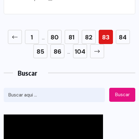
1
80
81
82
83
84
…
85
86
104
…
Buscar
Buscar