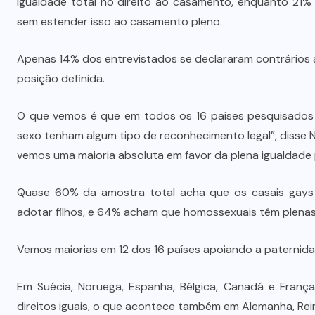
igualdade total no direito ao casamento, enquanto 21
sem estender isso ao casamento pleno.
Apenas 14% dos entrevistados se declararam contrários 
posição definida.
O que vemos é que em todos os 16 países pesquisados 
sexo tenham algum tipo de reconhecimento legal”, disse N
vemos uma maioria absoluta em favor da plena igualdade
Quase 60% da amostra total acha que os casais gays 
adotar filhos, e 64% acham que homossexuais têm plenas
Vemos maiorias em 12 dos 16 países apoiando a paternida
Em Suécia, Noruega, Espanha, Bélgica, Canadá e França
direitos iguais, o que acontece também em Alemanha, Rein