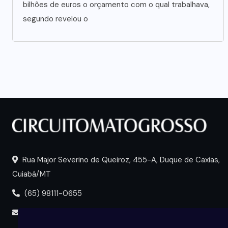
bilhões de euros o orçamento com o qual trabalhava,
segundo revelou o
Rua Major Severino de Queiroz, 455-A, Duque de Caxias,
Cuiabá/MT
(65) 98111-0655
portal@circuitomt.com.br