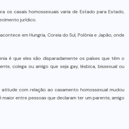
Prefeito Abilio Brunini recebe a
mais alta honraria da Rotam em
ra os casais homossexuais varia de Estado para Estado,
Cuiabá
imento jurídico.
7 DE AGOSTO DE 2026
acontece em Hungria, Coreia do Sul, Polônia e Japão, onde
ônia é que eles são disparadamente os países que têm o
te, colega ou amigo que seja gay, lésbica, bissexual ou
a atitude com relação ao casamento homossexual mudou
 é maior entre pessoas que declaram ter um parente, amigo