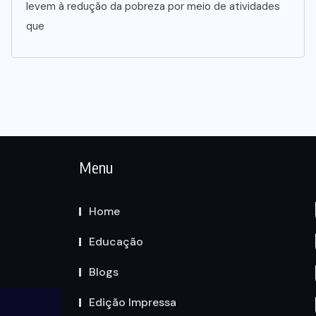
levem à redução da pobreza por meio de atividades
que
Menu
Home
Educação
Blogs
Edição Impressa