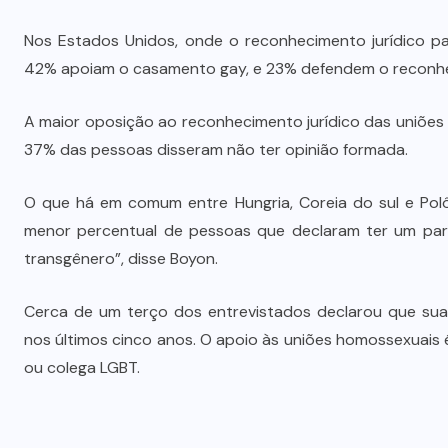
Quadrilha é investigada por roubo
A
de 197 toneladas de soja em
Nos Estados Unidos, onde o reconhecimento jurídico pa
rodovias do sul do estado
42% apoiam o casamento gay, e 23% defendem o reconhec
7 DE AGOSTO DE 2026
A maior oposição ao reconhecimento jurídico das uniões 
37% das pessoas disseram não ter opinião formada.
O que há em comum entre Hungria, Coreia do sul e Pol
menor percentual de pessoas que declaram ter um paren
transgênero”, disse Boyon.
Cerca de um terço dos entrevistados declarou que su
nos últimos cinco anos. O apoio às uniões homossexuais
ou colega LGBT.