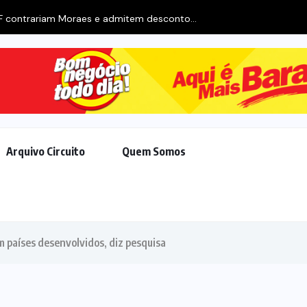
F contrariam Moraes e admitem desconto...
Arquivo Circuito
Quem Somos
 países desenvolvidos, diz pesquisa