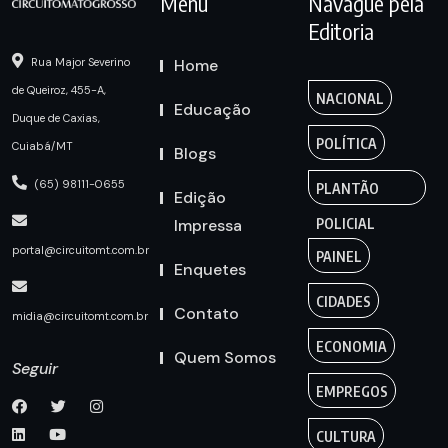
Menu
Navague pela
Editoria
Home
Rua Major Severino
de Queiroz, 455-A,
NACIONAL
Educação
Duque de Caxias,
POLÍTICA
Cuiabá/MT
Blogs
(65) 98111-0655
PLANTÃO
Edição
Impressa
POLICIAL
portal@circuitomt.com.br
PAINEL
Enquetes
CIDADES
Contato
midia@circuitomt.com.br
ECONOMIA
Quem Somos
Seguir
EMPREGOS
CULTURA