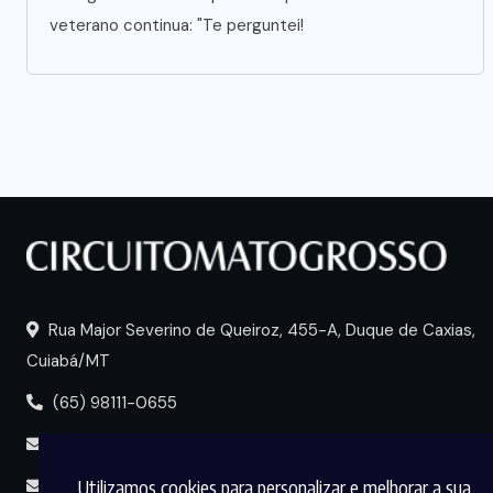
veterano continua: "Te perguntei!
Rua Major Severino de Queiroz, 455-A, Duque de Caxias,
Cuiabá/MT
(65) 98111-0655
portal@circuitomt.com.br
Utilizamos cookies para personalizar e melhorar a sua
midia@circuitomt.com.br