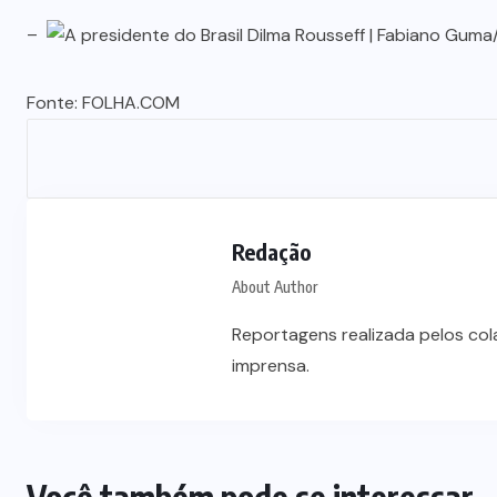
Vale-refeição cobre apenas 9 dias
–
úteis de alimentação em Mato
a
Grosso, aponta levantamento
Fonte:
FOLHA.COM
6 DE AGOSTO DE 2026
Redação
About Author
Reportagens realizada pelos co
imprensa.
Você também pode se interessar