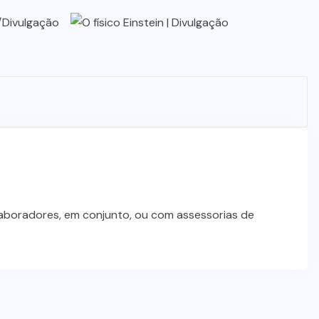
STJ condena ministro Marco Buzzi
à perda do cargo por denúncias de
importunação sexual
6 DE AGOSTO DE 2026
laboradores, em conjunto, ou com assessorias de