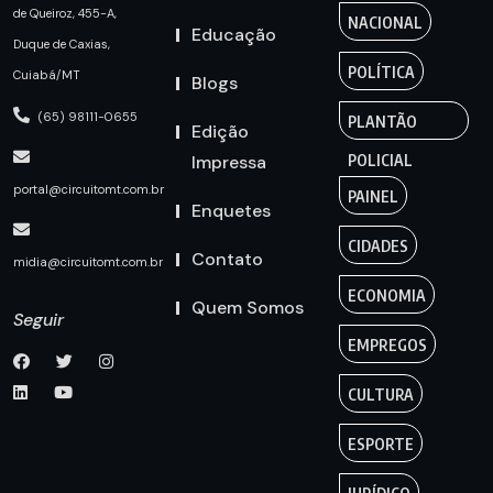
de Queiroz, 455-A,
NACIONAL
Educação
Duque de Caxias,
POLÍTICA
Cuiabá/MT
Blogs
(65) 98111-0655
PLANTÃO
Edição
Impressa
POLICIAL
portal@circuitomt.com.br
PAINEL
Enquetes
CIDADES
Contato
midia@circuitomt.com.br
ECONOMIA
Quem Somos
Seguir
EMPREGOS
CULTURA
ESPORTE