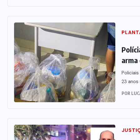
PLANT
Políc
arma 
Policiai
23 anos 
POR
LUC
JUSTI