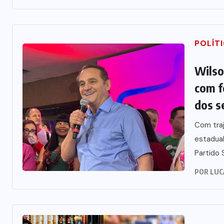
POLÍT
Wilso
com f
dos s
Com traj
estadual
Partido S
POR
LUC
tta oficializa
Polícia prende jo