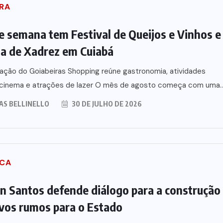
RA
ciar
investimentos para viabilizar
ede de
10 mil lotes com
e semana tem Festival de Queijos e Vinhos e
VG
infraestrutura completa
na de Xadrez em Cuiabá
26
5 DE AGOSTO DE 2026
ção do Goiabeiras Shopping reúne gastronomia, atividades
, cinema e atrações de lazer O mês de agosto começa com uma..
AS BELLINELLO
30 DE JULHO DE 2026
ICA
n Santos defende diálogo para a construção
vos rumos para o Estado