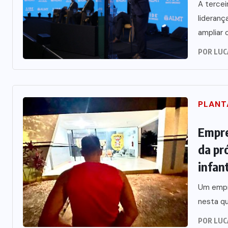
A tercei
lideranç
ampliar o
POR
LUC
PLANT
Empre
da pr
infant
Um empre
nesta qu
POR
LUC