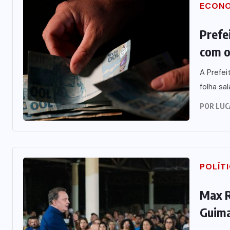
ECON
Prefe
com o
A Prefei
folha sal
POR
LUC
POLÍT
Max R
Guima