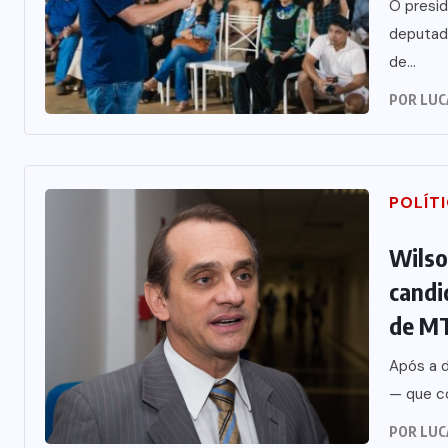
O presid
deputad
de...
POR
LUC
POLÍT
Wilso
candi
de M
Após a 
— que co
POR
LUC