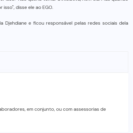
Dia dos Pais impulsiona varejo e
 isso", disse ele ao EGO.
reforça conexão entre pais e filhos
na moda inspirada no agro
a Djehdiane e ficou responsável pelas redes sociais dela
7 DE AGOSTO DE 2026
laboradores, em conjunto, ou com assessorias de