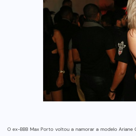
O ex-BBB Max Porto voltou a namorar a modelo Ariane C