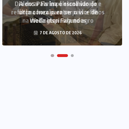
Alencar Farina é escolhido de
última hora para ser o vice de
Wellington Fagundes
7 DE AGOSTO DE 2026