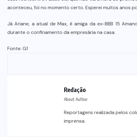
Prefeito Abilio Brunini recebe a
aconteceu, foi no momento certo. Esperei muitos anos por
mais alta honraria da Rotam em
Cuiabá
Já Ariane, a atual de Max, é amiga da ex-BBB 15 Amand
durante o confinamento da empresária na casa.
7 DE AGOSTO DE 2026
Fonte: G1
Redação
About Author
Reportagens realizada pelos co
imprensa.