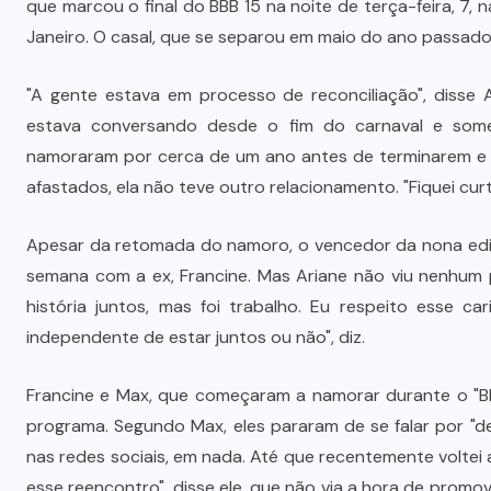
que marcou o final do BBB 15 na noite de terça-feira, 7, 
Janeiro. O casal, que se separou em maio do ano passado
"A gente estava em processo de reconciliação", disse 
estava conversando desde o fim do carnaval e some
namoraram por cerca de um ano antes de terminarem e 
afastados, ela não teve outro relacionamento. "Fiquei cu
Apesar da retomada do namoro, o vencedor da nona ediç
semana com a ex, Francine. Mas Ariane não viu nenhum 
história juntos, mas foi trabalho. Eu respeito esse ca
independente de estar juntos ou não", diz.
Francine e Max, que começaram a namorar durante o "BB
programa. Segundo Max, eles pararam de se falar por "d
nas redes sociais, em nada. Até que recentemente voltei 
esse reencontro", disse ele, que não via a hora de promov