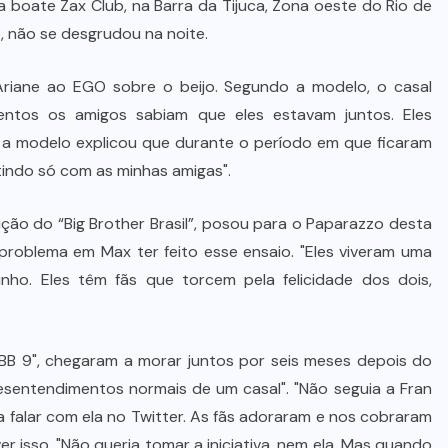
na boate Zax Club, na Barra da Tijuca, Zona oeste do Rio de
, não se desgrudou na noite.
Ariane ao EGO sobre o beijo. Segundo a modelo, o casal
ntos os amigos sabiam que eles estavam juntos. Eles
a modelo explicou que durante o período em que ficaram
rtindo só com as minhas amigas".
ão do “Big Brother Brasil”, posou para o Paparazzo desta
problema em Max ter feito esse ensaio. "Eles viveram uma
rinho. Eles têm fãs que torcem pela felicidade dos dois,
B 9", chegaram a morar juntos por seis meses depois do
esentendimentos normais de um casal". "Não seguia a Fran
a falar com ela no Twitter. As fãs adoraram e nos cobraram
er isso. "Não queria tomar a iniciativa, nem ela. Mas quando