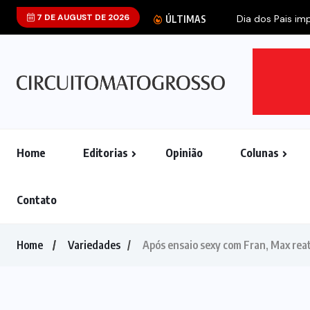
7 DE AUGUST DE 2026
Dia dos Pais imp
ÚLTIMAS
Home
Editorias
Opinião
Colunas
Contato
Home
Variedades
Após ensaio sexy com Fran, Max reat