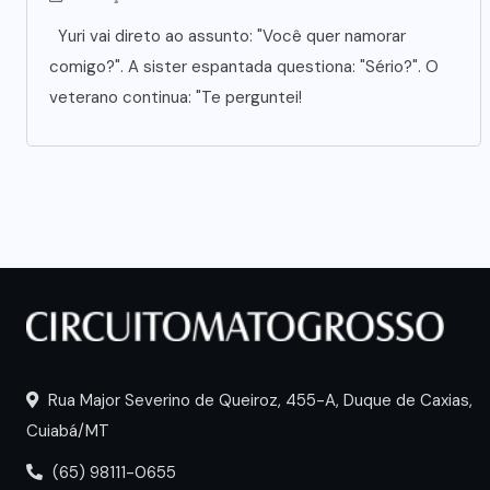
Yuri vai direto ao assunto: "Você quer namorar
comigo?". A sister espantada questiona: "Sério?". O
veterano continua: "Te perguntei!
Rua Major Severino de Queiroz, 455-A, Duque de Caxias,
Cuiabá/MT
(65) 98111-0655