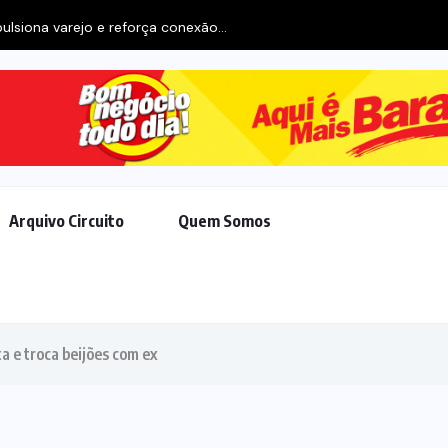
ulsiona varejo e reforça conexão...
Arquivo Circuito
Quem Somos
a e troca beijões com ex