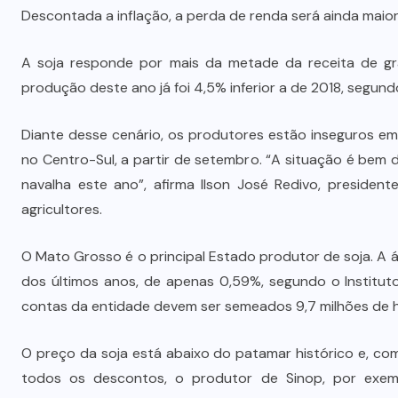
Quadrilha é investigada por roubo
Descontada a inflação, a perda de renda será ainda maior 
A
de 197 toneladas de soja em
rodovias do sul do estado
A soja responde por mais da metade da receita de grã
produção deste ano já foi 4,5% inferior a de 2018, segun
7 DE AGOSTO DE 2026
Diante desse cenário, os produtores estão inseguros em
no Centro-Sul, a partir de setembro. “A situação é bem d
navalha este ano”, afirma Ilson José Redivo, presiden
agricultores.
O Mato Grosso é o principal Estado produtor de soja. A
dos últimos anos, de apenas 0,59%, segundo o Institu
contas da entidade devem ser semeados 9,7 milhões de 
O preço da soja está abaixo do patamar histórico e, com
todos os descontos, o produtor de Sinop, por exemp