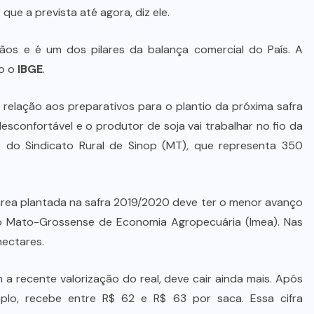
Prefeito Abilio Brunini recebe a
que a prevista até agora, diz ele.
mais alta honraria da Rotam em
Cuiabá
os e é um dos pilares da balança comercial do País. A
do o
IBGE
.
7 DE AGOSTO DE 2026
 relação aos preparativos para o plantio da próxima safra
esconfortável e o produtor de soja vai trabalhar no fio da
te do Sindicato Rural de Sinop (MT), que representa 350
 área plantada na safra 2019/2020 deve ter o menor avanço
to Mato-Grossense de Economia Agropecuária (Imea). Nas
hectares.
 a recente valorização do real, deve cair ainda mais. Após
lo, recebe entre R$ 62 e R$ 63 por saca. Essa cifra