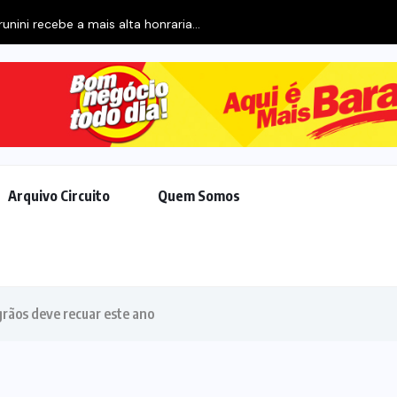
runini recebe a mais alta honraria...
Arquivo Circuito
Quem Somos
grãos deve recuar este ano