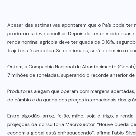
Apesar das estimativas apontarem que o País pode ter ne
produtores deve encolher. Depois de ter crescido quase
renda nominal agrícola deve ter queda de 0,16%, segund
trajetória é simbólica. Se confirmada, será o primeiro re
Ontem, a Companhia Nacional de Abastecimento (Conab) a
7 milhões de toneladas, superando o recorde anterior de
Produtores alegam que operam com margens apertadas, e
do câmbio e da queda dos preços internacionais dos grã
Entre algodão, arroz, feijão, milho, soja e trigo, a re
projeções da consultoria MacroSector. “Houve queda de
economia global está enfraquecendo”, afirma Fabio Silve