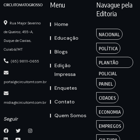
Menu
Navague pela
Editoria
Home
Rua Major Severino
de Queiroz, 455-A,
NACIONAL
Educação
Duque de Caxias,
POLÍTICA
Cuiabá/MT
Blogs
(65) 98111-0655
PLANTÃO
Edição
Impressa
POLICIAL
portal@circuitomt.com.br
PAINEL
Enquetes
CIDADES
Contato
midia@circuitomt.com.br
ECONOMIA
Quem Somos
Seguir
EMPREGOS