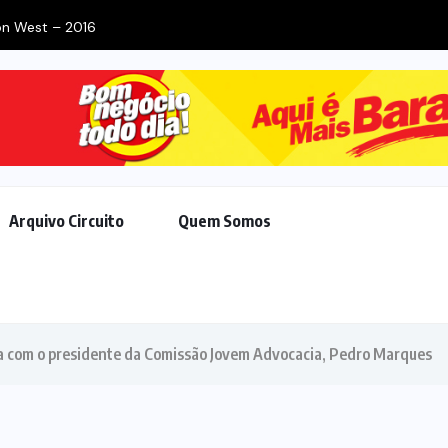
on West – 2016
Arquivo Circuito
Quem Somos
sa com o presidente da Comissão Jovem Advocacia, Pedro Marques