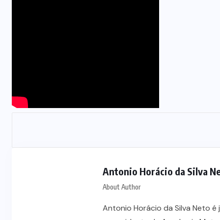
Polícia prende jovem investigado
por aliciar adolescentes para rede
s
de prostituição em VG
5 DE AGOSTO DE 2026
Antonio Horácio da Silva N
About Author
Antonio Horácio da Silva Neto é 