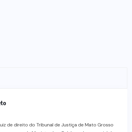
Wilson Santos projeta novos
investimentos para viabilizar 10
mil lotes com infraestrutura
completa
5 DE AGOSTO DE 2026
eto
juiz de direito do Tribunal de Justiça de Mato Grosso