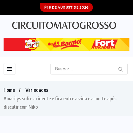
8 DE AUGUST DE 2026
Home
Variedades
Amarilys sofre acidente e fica entre a vida e a morte após
discutir com Niko