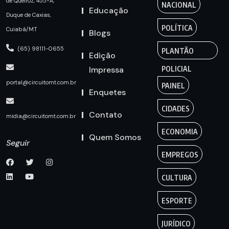
de Queiroz, 455-A,
NACIONAL
Educação
Duque de Caxias,
POLÍTICA
Cuiabá/MT
Blogs
(65) 98111-0655
PLANTÃO
Edição
Impressa
POLICIAL
portal@circuitomt.com.br
PAINEL
Enquetes
CIDADES
Contato
midia@circuitomt.com.br
ECONOMIA
Quem Somos
Seguir
EMPREGOS
CULTURA
ESPORTE
JURÍDICO