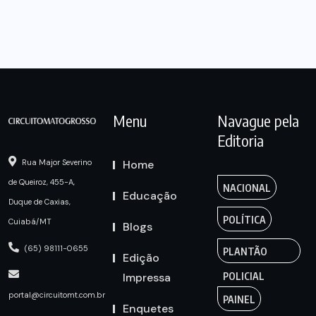
Menu
Navague pela
Editoria
Home
Rua Major Severino
de Queiroz, 455-A,
NACIONAL
Educação
Duque de Caxias,
POLÍTICA
Cuiabá/MT
Blogs
(65) 98111-0655
PLANTÃO
Edição
Impressa
POLICIAL
portal@circuitomt.com.br
PAINEL
Enquetes