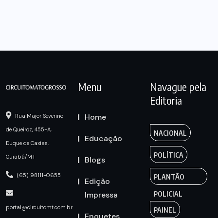
Menu
Navague pela
Editoria
Home
Rua Major Severino
de Queiroz, 455-A,
NACIONAL
Educação
Duque de Caxias,
POLÍTICA
Cuiabá/MT
Blogs
(65) 98111-0655
PLANTÃO
Edição
Impressa
POLICIAL
portal@circuitomt.com.br
PAINEL
Enquetes