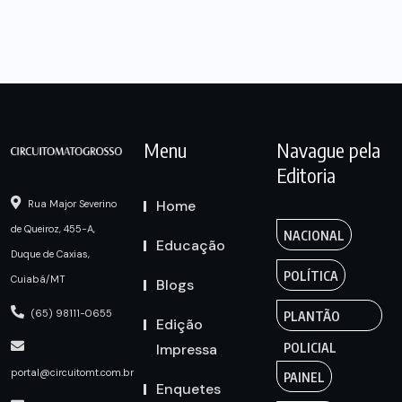
Menu
Navague pela
Editoria
Home
Rua Major Severino
de Queiroz, 455-A,
NACIONAL
Educação
Duque de Caxias,
POLÍTICA
Cuiabá/MT
Blogs
(65) 98111-0655
PLANTÃO
Edição
Impressa
POLICIAL
portal@circuitomt.com.br
PAINEL
Enquetes