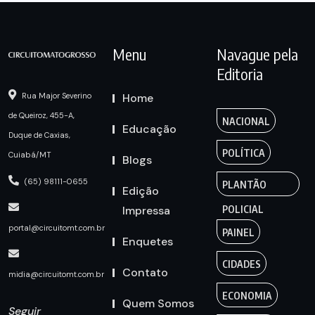
Menu
Navague pela
Editoria
Home
Rua Major Severino
de Queiroz, 455-A,
NACIONAL
Educação
Duque de Caxias,
POLÍTICA
Cuiabá/MT
Blogs
(65) 98111-0655
PLANTÃO
Edição
Impressa
POLICIAL
portal@circuitomt.com.br
PAINEL
Enquetes
CIDADES
Contato
midia@circuitomt.com.br
ECONOMIA
Quem Somos
Seguir